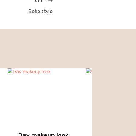
NEXT
Boho style
Day makeup look
Summer vibe