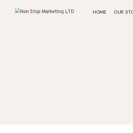
Skip
to
HOME
OUR ST
content