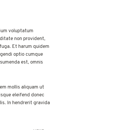
tium voluptatum
iditate non provident,
um fuga. Et harum quidem
eligendi optio cumque
assumenda est, omnis
rem mollis aliquam ut
risque eleifend donec
is. In hendrerit gravida