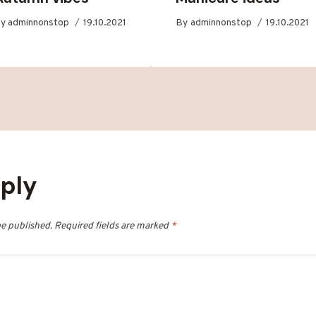
y
adminnonstop
19.10.2021
By
adminnonstop
19.10.2021
eply
be published.
Required fields are marked
*