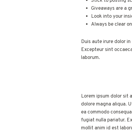
Stick to posting s
Giveaways are a g
Look into your ins
Always be clear on
Duis aute irure dolor in
Excepteur sint occaecat
laborum.
Lorem ipsum dolor sit a
dolore magna aliqua. Ut
ea commodo consequat. D
fugiat nulla pariatur. 
mollit anim id est labo