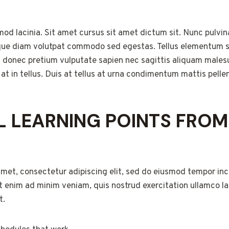
od lacinia. Sit amet cursus sit amet dictum sit. Nunc pulvina
que diam volutpat commodo sed egestas. Tellus elementum sag
 donec pretium vulputate sapien nec sagittis aliquam male
g at in tellus. Duis at tellus at urna condimentum mattis pell
L LEARNING POINTS FROM
met, consectetur adipiscing elit, sed do eiusmod tempor inci
 enim ad minim veniam, quis nostrud exercitation ullamco labo
t.