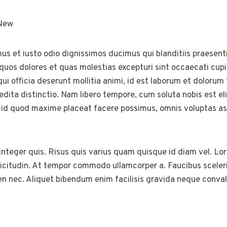
New
us et iusto odio dignissimos ducimus qui blanditiis praesen
 quos dolores et quas molestias excepturi sint occaecati cup
 qui officia deserunt mollitia animi, id est laborum et dolor
pedita distinctio. Nam libero tempore, cum soluta nobis est 
s id quod maxime placeat facere possimus, omnis voluptas 
integer quis. Risus quis varius quam quisque id diam vel. Lo
llicitudin. At tempor commodo ullamcorper a. Faucibus scele
n nec. Aliquet bibendum enim facilisis gravida neque convall