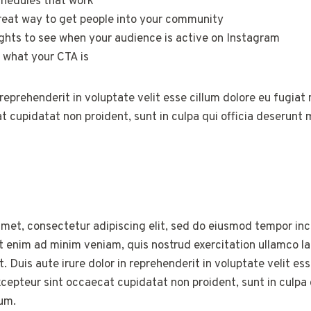
chedules that work
reat way to get people into your community
ights to see when your audience is active on Instagram
 what your CTA is
 reprehenderit in voluptate velit esse cillum dolore eu fugiat n
 cupidatat non proident, sunt in culpa qui officia deserunt m
met, consectetur adipiscing elit, sed do eiusmod tempor inci
 enim ad minim veniam, quis nostrud exercitation ullamco labo
uis aute irure dolor in reprehenderit in voluptate velit ess
Excepteur sint occaecat cupidatat non proident, sunt in culpa 
rum.