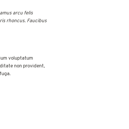
vamus arcu felis
ris rhoncus. Faucibus
tium voluptatum
iditate non provident,
 fuga.