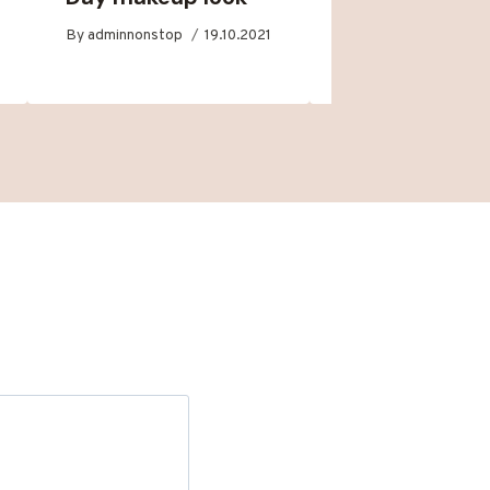
By
adminnonstop
19.10.2021
By
adminnonstop