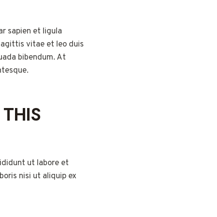
r sapien et ligula
ittis vitae et leo duis
suada bibendum. At
entesque.
 THIS
didunt ut labore et
ris nisi ut aliquip ex