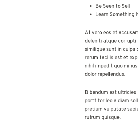
Be Seen to Sell
Learn Something 
At vero eos et accusam
deleniti atque corrupti
similique sunt in culpa
rerum facilis est et ex
nihil impedit quo minu
dolor repellendus.
Bibendum est ultricies 
porttitor leo a diam so
pretium vulputate sapie
rutrum quisque.